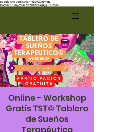
google-site-verification=jZQKQo9mqz-
PwVXHO3kQAyU15KzHc5esYaQg7-a3vOc
Online - Workshop
Gratis TST© Tablero
de Sueños
Terapéutico