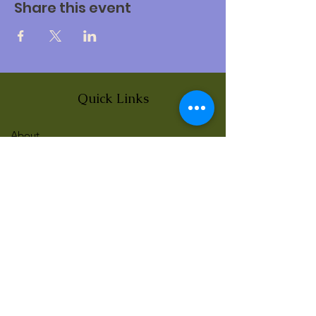
Share this event
Quick Links
About
News
Events
Contact
BLOG Art Therapy & Gestalt
Welcome to our blog