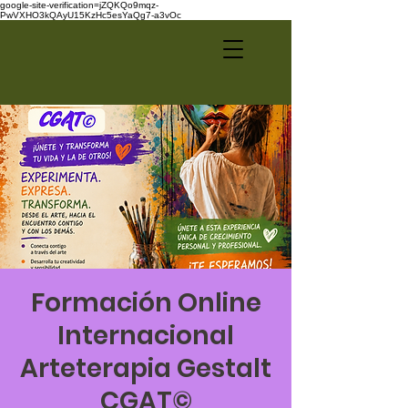
google-site-verification=jZQKQo9mqz-
PwVXHO3kQAyU15KzHc5esYaQg7-a3vOc
Formación Online
Internacional
Arteterapia Gestalt
CGAT©