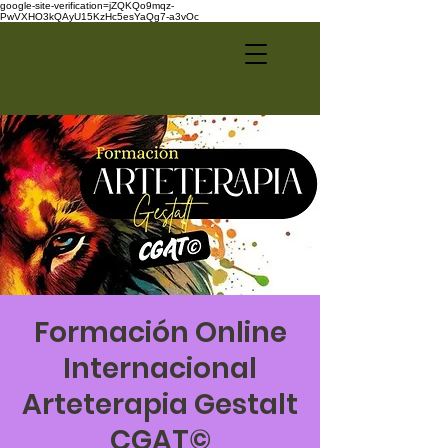
google-site-verification=jZQKQo9mqz-
PwVXHO3kQAyU15KzHc5esYaQg7-a3vOc
Formación Online
Internacional
Arteterapia Gestalt
CGAT©