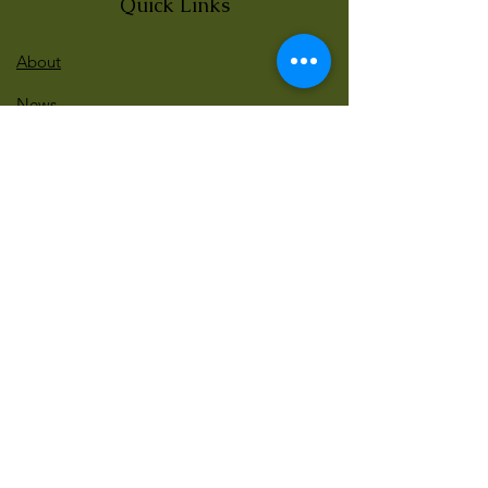
Quick Links
About
News
Events
Contact
BLOG Art Therapy & Gestalt
Welcome to our blog
Be updated with our new workshops, Art
competitions, Free books and more!
Email
: gestaltarttherapy @gmail. com