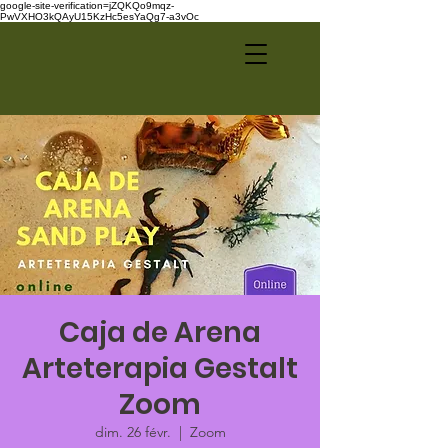
google-site-verification=jZQKQo9mqz-
PwVXHO3kQAyU15KzHc5esYaQg7-a3vOc
Caja de Arena
Arteterapia Gestalt
Zoom
dim. 26 févr.
  |  
Zoom