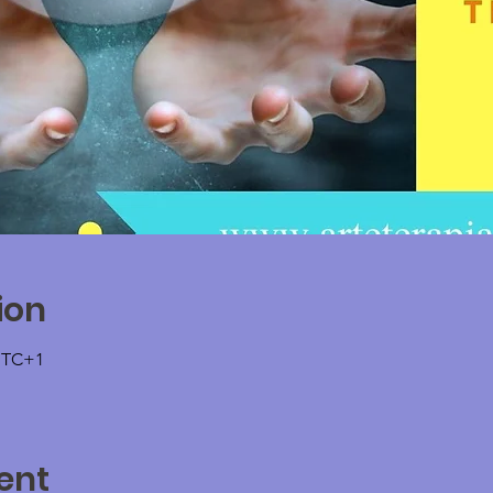
ion
 UTC+1
ent