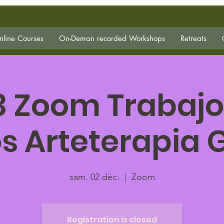
line Courses
On-Deman recorded Workshops
Retreats
3 Zoom Trabajo
s Arteterapia G
sam. 02 déc.
  |  
Zoom
Registration is closed