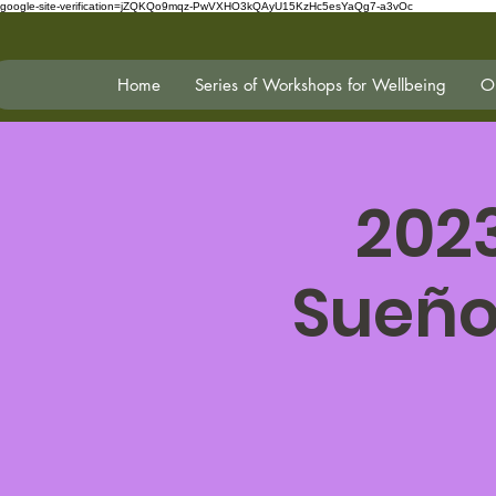
google-site-verification=jZQKQo9mqz-PwVXHO3kQAyU15KzHc5esYaQg7-a3vOc
Home
Series of Workshops for Wellbeing
On
202
Sueño