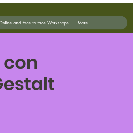
Online and face to face Workshops
More...
 con
estalt