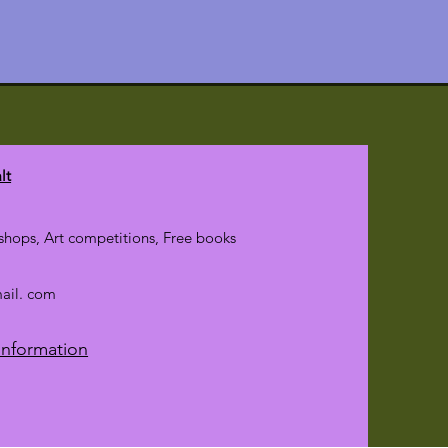
lt
hops, Art competitions, Free books
mail. com
Information